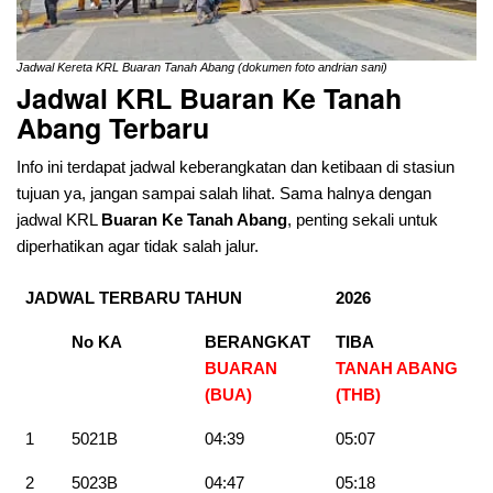
Jadwal Kereta KRL Buaran Tanah Abang (dokumen foto andrian sani)
Jadwal KRL Buaran Ke Tanah
Abang Terbaru
Info ini terdapat jadwal keberangkatan dan ketibaan di stasiun
tujuan ya, jangan sampai salah lihat. Sama halnya dengan
jadwal KRL
Buaran Ke Tanah Abang
, penting sekali untuk
diperhatikan agar tidak salah jalur.
JADWAL TERBARU TAHUN
2026
No KA
BERANGKAT
TIBA
BUARAN
TANAH ABANG
(BUA)
(THB)
1
5021B
04:39
05:07
2
5023B
04:47
05:18