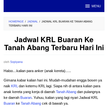
Loncat
MENU
ke
konten
HOMEPAGE
/
JADWAL
/
JADWAL KRL BUARAN KE TANAH ABANG
TERBARU HARI INI
Jadwal KRL Buaran Ke
Tanah Abang Terbaru Hari Ini
oleh
Sopiyana
Haloo…kalian para anker (anak kereta)…..
Gimana kabar kalian hari ini. Mudah-mudahan engga bosen ya
naik
KRL
dan ketemu KRL lagi. Siapa nih di antara kalian para
anak kereta yang kerja di daerah
Tanah Abang
dan pulangnya
ke daerah
Buaran
. Yuhuu, kalian yang lagi nyari Jadwal KRL
Buaran
ke
Tanah
Abang
cek di bawah ya.