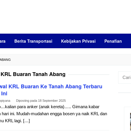
ara
Berita Transportasi
Kebijakan Privasi
Penafian
 ABANG
 KRL Buaran Tanah Abang
Cari
untuk:
wal KRL Buaran Ke Tanah Abang Terbaru
 Ini
opiyana
Diposting pada
18 September 2025
…kalian para anker (anak kereta)….. Gimana kabar
n hari ini. Mudah-mudahan engga bosen ya naik KRL dan
u KRL lagi. […]