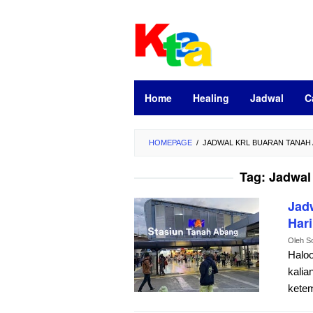
Loncat
ke
konten
Home
Healing
Jadwal
C
HOMEPAGE
/
JADWAL KRL BUARAN TANAH
Tag:
Jadwal
Jad
Hari
Oleh
S
Haloo
kalia
ketem