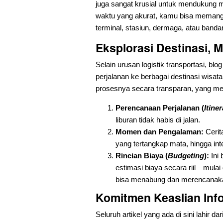
juga sangat krusial untuk mendukung m
waktu yang akurat, kamu bisa memangk
terminal, stasiun, dermaga, atau banda
Eksplorasi Destinasi, 
Selain urusan logistik transportasi, bl
perjalanan ke berbagai destinasi wis
prosesnya secara transparan, yang mel
Perencanaan Perjalanan (
Itine
liburan tidak habis di jalan.
Momen dan Pengalaman:
Cerit
yang tertangkap mata, hingga int
Rincian Biaya (
Budgeting
):
Ini 
estimasi biaya secara riil—mulai
bisa menabung dan merencanakan
Komitmen Keaslian Inf
Seluruh artikel yang ada di sini lahir 