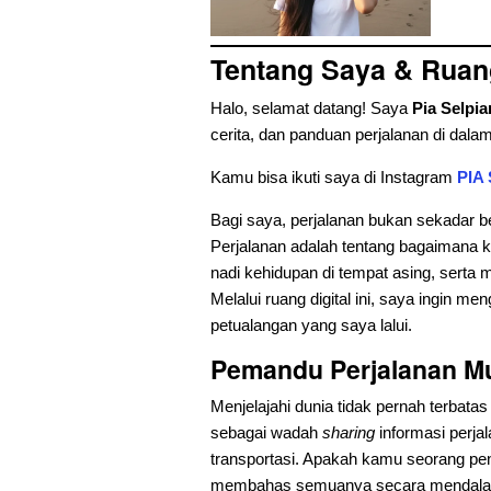
Tentang Saya & Ruang
Halo, selamat datang! Saya
Pia Selpia
cerita, dan panduan perjalanan di dalam 
Kamu bisa ikuti saya di Instagram
PIA
Bagi saya, perjalanan bukan sekadar berp
Perjalanan adalah tentang bagaimana
nadi kehidupan di tempat asing, sert
Melalui ruang digital ini, saya ingin m
petualangan yang saya lalui.
Pemandu Perjalanan M
Menjelajahi dunia tidak pernah terbatas p
sebagai wadah
sharing
informasi perj
transportasi. Apakah kamu seorang pencin
membahas semuanya secara mendal