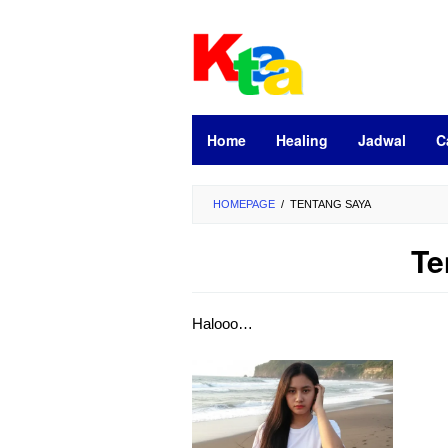
Loncat
ke
konten
Home
Healing
Jadwal
C
HOMEPAGE
/
TENTANG SAYA
Te
Halooo…