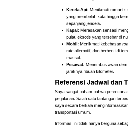
Kereta Api:
Menikmati romantisme 
yang membelah kota hingga kere
sepanjang jendela.
Kapal:
Merasakan sensasi menga
pulau eksotis yang tersebar di n
Mobil:
Menikmati kebebasan
roa
rute alternatif, dan berhenti di 
massal.
Pesawat:
Menembus awan demi ef
jaraknya ribuan kilometer.
Referensi Jadwal dan 
Saya sangat paham bahwa perencanaa
perjalanan. Salah satu tantangan terb
saya secara berkala menginformasika
transportasi umum.
Informasi ini tidak hanya berguna sebag