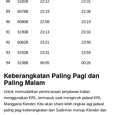
88
5182B
22:12
22:31
89
6078B
22:19
22:38
90
6080B
22:58
23:19
91
5190B
23:13
23:33
92
6082B
23:21
23:40
93
5192B
23:31
23:59
94
5198B
00:05
00:26
Keberangkatan Paling Pagi dan
Paling Malam
Untuk memudahkan perencanaan perjalanan kalian
menggunakan KRL, termasuk saat mengecek jadwal KRL
Manggarai Klender. Kita akan share lebih ringkas lagi jadwal
paling pagi keberangkatan dari Sudirman menuju Klender dan