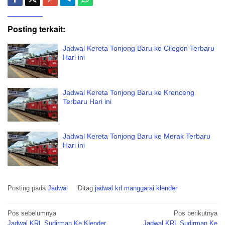
Posting terkait:
Jadwal Kereta Tonjong Baru ke Cilegon Terbaru
Hari ini
Jadwal Kereta Tonjong Baru ke Krenceng
Terbaru Hari ini
Jadwal Kereta Tonjong Baru ke Merak Terbaru
Hari ini
Posting pada
Jadwal
Ditag
jadwal krl manggarai klender
Navigasi
Pos sebelumnya
Pos berikutnya
Jadwal KRL Sudirman Ke Klender
Jadwal KRL Sudirman Ke