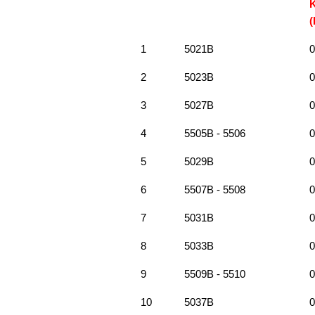
1
5021B
0
2
5023B
0
3
5027B
0
4
5505B - 5506
0
5
5029B
0
6
5507B - 5508
0
7
5031B
0
8
5033B
0
9
5509B - 5510
0
10
5037B
0