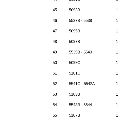
45
5093B
1
46
5537B - 5538
1
47
5095B
1
48
5097B
1
49
5539B - 5540
1
50
5099C
1
51
5101C
1
52
5541C - 5542A
1
53
5103B
1
54
5543B - 5544
1
55
5107B
1