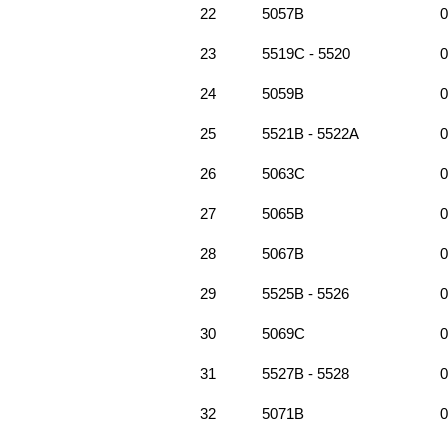
22
5057B
0
23
5519C - 5520
0
24
5059B
0
25
5521B - 5522A
0
26
5063C
0
27
5065B
0
28
5067B
0
29
5525B - 5526
0
30
5069C
0
31
5527B - 5528
0
32
5071B
0