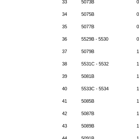
33
5073B
0
34
5075B
0
35
5077B
0
36
5529B - 5530
0
37
5079B
1
38
5531C - 5532
1
39
5081B
1
40
5533C - 5534
1
41
5085B
1
42
5087B
1
43
5089B
1
44
5091B
1