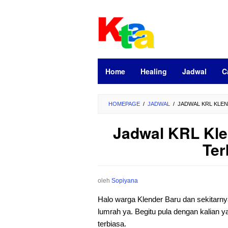
Loncat
ke
konten
Home
Healing
Jadwal
C
HOMEPAGE
/
JADWAL
/
JADWAL KRL KLEN
Jadwal KRL Kle
Ter
oleh
Sopiyana
Halo warga Klender Baru dan sekitarn
lumrah ya. Begitu pula dengan kalian 
terbiasa.