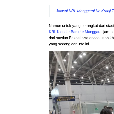
Jadwal KRL Manggarai Ke Kranji Te
Namun untuk yang berangkat dari stas
KRL Klender Baru ke Manggarai
jam be
dari stasiun Bekasi bisa engga usah kh
yang sedang cari info ini.