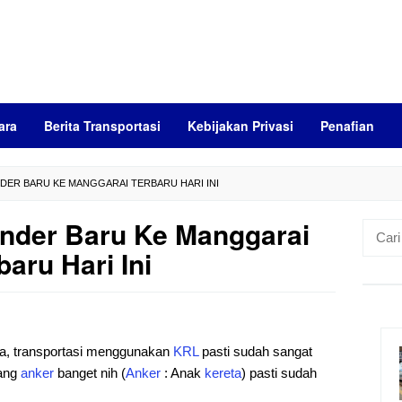
ara
Berita Transportasi
Kebijakan Privasi
Penafian
DER BARU KE MANGGARAI TERBARU HARI INI
nder Baru Ke Manggarai
Cari
untuk:
baru Hari Ini
ya, transportasi menggunakan
KRL
pasti sudah sangat
yang
anker
banget nih (
Anker
: Anak
kereta
) pasti sudah