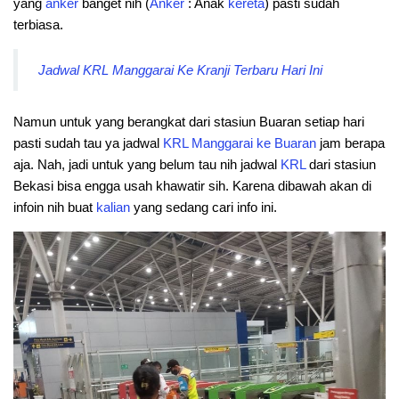
yang
anker
banget nih (
Anker
: Anak
kereta
) pasti sudah
terbiasa.
Jadwal KRL Manggarai Ke Kranji Terbaru Hari Ini
Namun untuk yang berangkat dari stasiun Buaran setiap hari
pasti sudah tau ya jadwal
KRL Manggarai ke
Buaran
jam berapa
aja. Nah, jadi untuk yang belum tau nih jadwal
KRL
dari stasiun
Bekasi bisa engga usah khawatir sih. Karena dibawah akan di
infoin nih buat
kalian
yang sedang cari info ini.