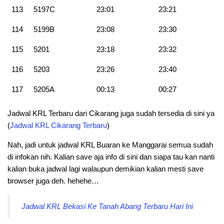
113
5197C
23:01
23:21
114
5199B
23:08
23:30
115
5201
23:18
23:32
116
5203
23:26
23:40
117
5205A
00:13
00:27
Jadwal KRL Terbaru dari Cikarang juga sudah tersedia di sini ya
(
Jadwal KRL Cikarang Terbaru
)
Nah, jadi untuk jadwal KRL Buaran ke Manggarai semua sudah
di infokan nih. Kalian save aja info di sini dan siapa tau kan nanti
kalian buka jadwal lagi walaupun demikian kalian mesti save
browser juga deh. hehehe…
Jadwal KRL Bekasi Ke Tanah Abang Terbaru Hari Ini