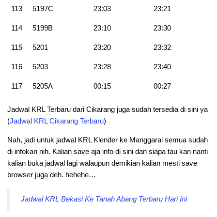
113
5197C
23:03
23:21
114
5199B
23:10
23:30
115
5201
23:20
23:32
116
5203
23:28
23:40
117
5205A
00:15
00:27
Jadwal KRL Terbaru dari Cikarang juga sudah tersedia di sini ya
(
Jadwal KRL Cikarang Terbaru
)
Nah, jadi untuk jadwal KRL Klender ke Manggarai semua sudah
di infokan nih. Kalian save aja info di sini dan siapa tau kan nanti
kalian buka jadwal lagi walaupun demikian kalian mesti save
browser juga deh. hehehe…
Jadwal KRL Bekasi Ke Tanah Abang Terbaru Hari Ini