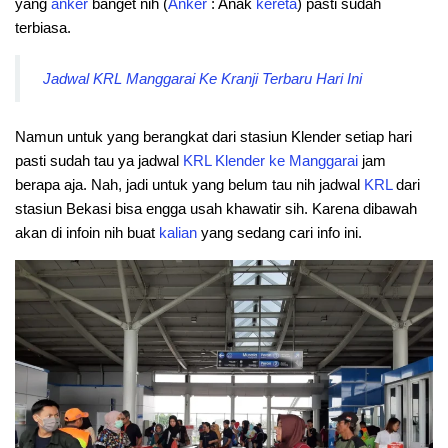
yang
anker
banget nih (
Anker
: Anak
kereta
) pasti sudah
terbiasa.
Jadwal KRL Manggarai Ke Kranji Terbaru Hari Ini
Namun untuk yang berangkat dari stasiun Klender setiap hari
pasti sudah tau ya jadwal
KRL Klender ke Manggarai
jam
berapa aja. Nah, jadi untuk yang belum tau nih jadwal
KRL
dari
stasiun Bekasi bisa engga usah khawatir sih. Karena dibawah
akan di infoin nih buat
kalian
yang sedang cari info ini.