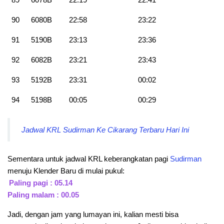
90
6080B
22:58
23:22
91
5190B
23:13
23:36
92
6082B
23:21
23:43
93
5192B
23:31
00:02
94
5198B
00:05
00:29
Jadwal KRL Sudirman Ke Cikarang Terbaru Hari Ini
Sementara untuk jadwal KRL keberangkatan pagi
Sudirman
menuju Klender Baru di mulai pukul:
Paling pagi : 05.14
Paling malam : 00.05
Jadi, dengan jam yang lumayan ini, kalian mesti bisa