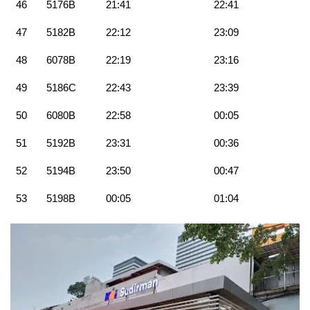
46
5176B
21:41
22:41
47
5182B
22:12
23:09
48
6078B
22:19
23:16
49
5186C
22:43
23:39
50
6080B
22:58
00:05
51
5192B
23:31
00:36
52
5194B
23:50
00:47
53
5198B
00:05
01:04