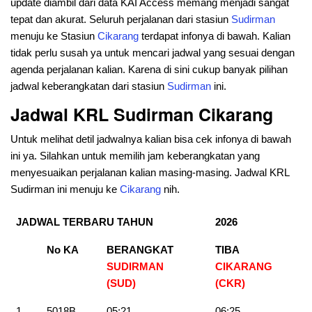
update diambil dari data KAI Access memang menjadi sangat
tepat dan akurat. Seluruh perjalanan dari stasiun
Sudirman
menuju ke Stasiun
Cikarang
terdapat infonya di bawah. Kalian
tidak perlu susah ya untuk mencari jadwal yang sesuai dengan
agenda perjalanan kalian. Karena di sini cukup banyak pilihan
jadwal keberangkatan dari stasiun
Sudirman
ini.
Jadwal KRL Sudirman Cikarang
Untuk melihat detil jadwalnya kalian bisa cek infonya di bawah
ini ya. Silahkan untuk memilih jam keberangkatan yang
menyesuaikan perjalanan kalian masing-masing. Jadwal KRL
Sudirman ini menuju ke
Cikarang
nih.
JADWAL TERBARU TAHUN
2026
No KA
BERANGKAT
TIBA
SUDIRMAN
CIKARANG
(SUD)
(CKR
)
1
5018B
05:21
06:25