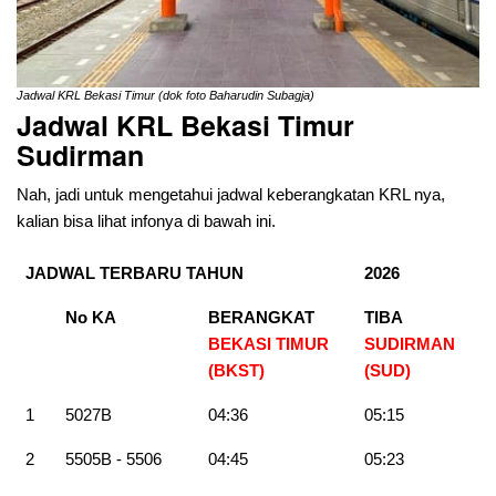
Jadwal KRL Bekasi Timur (dok foto Baharudin Subagja)
Jadwal KRL Bekasi Timur
Sudirman
Nah, jadi untuk mengetahui jadwal keberangkatan KRL nya,
kalian bisa lihat infonya di bawah ini.
JADWAL TERBARU TAHUN
2026
No KA
BERANGKAT
TIBA
BEKASI TIMUR
SUDIRMAN
(BKST)
(SUD)
1
5027B
04:36
05:15
2
5505B - 5506
04:45
05:23