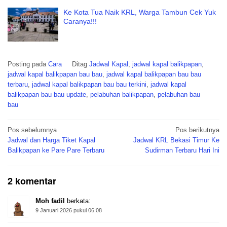
Ke Kota Tua Naik KRL, Warga Tambun Cek Yuk
Caranya!!!
Posting pada
Cara
Ditag
Jadwal Kapal
,
jadwal kapal balikpapan
,
jadwal kapal balikpapan bau bau
,
jadwal kapal balikpapan bau bau
terbaru
,
jadwal kapal balikpapan bau bau terkini
,
jadwal kapal
balikpapan bau bau update
,
pelabuhan balikpapan
,
pelabuhan bau
bau
Navigasi
Pos sebelumnya
Pos berikutnya
pos
Jadwal dan Harga Tiket Kapal
Jadwal KRL Bekasi Timur Ke
Balikpapan ke Pare Pare Terbaru
Sudirman Terbaru Hari Ini
2 komentar
Moh fadil
berkata:
9 Januari 2026 pukul 06:08