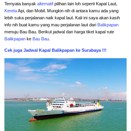
Ternyata banyak
alternatif
pilihan lain loh seperti Kapal Laut,
Kereta
Api, dan Mobil. Mungkin nih di antara kamu ada yang
lebih suka perjalanan naik kapal laut. Kali ini saya akan kasih
info nih buat kamu yang mau perjalanan laut dari
Balikpapan
menuju Bau Bau. Berikut jadwal dan harga tiket kapal rute
Balikpapan
ke
Bau Bau
.
Cek juga Jadwal Kapal Balikpapan ke Surabaya !!!