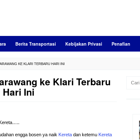
ara
Berita Transportasi
Kebijakan Privasi
Penafian
ARAWANG KE KLARI TERBARU HARI INI
arawang ke Klari Terbaru
Cari
untuk:
Hari Ini
 Kereta…..
mudahan engga bosen ya naik
Kereta
dan ketemu
Kereta