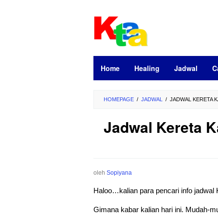
Loncat
ke
konten
Home
Healing
Jadwal
C
HOMEPAGE
/
JADWAL
/
JADWAL KERETA K
Jadwal Kereta K
oleh
Sopiyana
Haloo…kalian para pencari info jadwal
Gimana kabar kalian hari ini. Mudah-