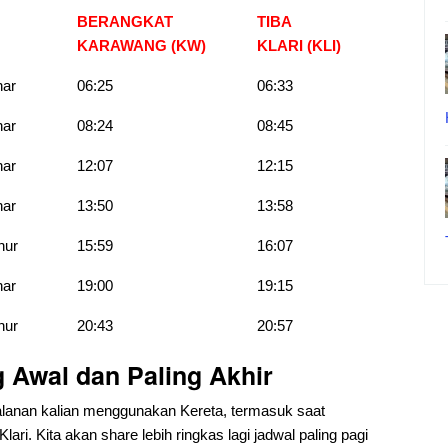
BERANGKAT
TIBA
KARAWANG (KW)
KLARI (KLI)
har
06:25
06:33
har
08:24
08:45
har
12:07
12:15
har
13:50
13:58
hur
15:59
16:07
har
19:00
19:15
hur
20:43
20:57
 Awal dan Paling Akhir
anan kalian menggunakan Kereta, termasuk saat
ri. Kita akan share lebih ringkas lagi jadwal paling pagi