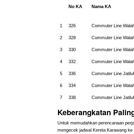
No KA
Nama KA
1
326
Commuter Line Wala
2
328
Commuter Line Wala
3
330
Commuter Line Wala
4
332
Commuter Line Wala
5
336
Commuter Line Jatilu
6
334
Commuter Line Wala
7
338
Commuter Line Jatilu
Keberangkatan Paling
Untuk memudahkan perencanaan perjal
mengecek jadwal Kereta Karawang ke Kla