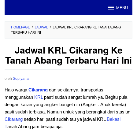
Loncat
MENU
ke
konten
HOMEPAGE
/
JADWAL
/
JADWAL KRL CIKARANG KE TANAH ABANG
TERBARU HARI INI
Jadwal KRL Cikarang Ke
Tanah Abang Terbaru Hari Ini
oleh
Sopiyana
Halo warga
Cikarang
dan sekitarnya, transportasi
menggunakan
KRL
pasti sudah sangat lumrah ya. Begitu pula
dengan kalian yang angker banget nih (Angker : Anak kereta)
pasti sudah terbiasa. Namun untuk yang berangkat dari stasiun
Cikarang
setiap hari pasti sudah tau ya jadwal KRL
Bekasi
T
anah Abang jam berapa aja.