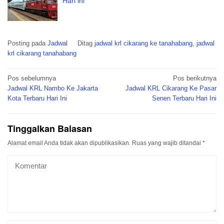
Hari ini
Posting pada
Jadwal
Ditag
jadwal krl cikarang ke tanahabang
,
jadwal
krl cikarang tanahabang
Navigasi
Pos sebelumnya
Pos berikutnya
pos
Jadwal KRL Nambo Ke Jakarta
Jadwal KRL Cikarang Ke Pasar
Kota Terbaru Hari Ini
Senen Terbaru Hari Ini
Tinggalkan Balasan
Alamat email Anda tidak akan dipublikasikan.
Ruas yang wajib ditandai
*