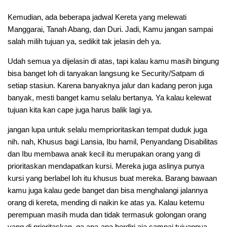
Kemudian, ada beberapa jadwal Kereta yang melewati
Manggarai, Tanah Abang, dan Duri. Jadi, Kamu jangan sampai
salah milih tujuan ya, sedikit tak jelasin deh ya.
Udah semua ya dijelasin di atas, tapi kalau kamu masih bingung
bisa banget loh di tanyakan langsung ke Security/Satpam di
setiap stasiun. Karena banyaknya jalur dan kadang peron juga
banyak, mesti banget kamu selalu bertanya. Ya kalau kelewat
tujuan kita kan cape juga harus balik lagi ya.
jangan lupa untuk selalu memprioritaskan tempat duduk juga
nih. nah, Khusus bagi Lansia, Ibu hamil, Penyandang Disabilitas
dan Ibu membawa anak kecil itu merupakan orang yang di
prioritaskan mendapatkan kursi. Mereka juga aslinya punya
kursi yang berlabel loh itu khusus buat mereka. Barang bawaan
kamu juga kalau gede banget dan bisa menghalangi jalannya
orang di kereta, mending di naikin ke atas ya. Kalau ketemu
perempuan masih muda dan tidak termasuk golongan orang
yang di prioritaskan, ga apa-apa berdiri aja sampai tujuannya.