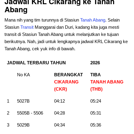
Jadwal KRL Cikarang ke Tanah
Abang
Mana nih yang tim turunnya di Stasiun
Tanah
Abang
. Selain
Stasiun
Transit
Manggarai dan Duri, kadang kita juga mesti
transit di Stasiun Tanah Abang untuk melanjutkan ke tujuan
berikutnya. Nah, jadi untuk lengkapnya jadwal KRL Cikarang ke
Tanah Abang, cek yuk info di bawah.
JADWAL TERBARU TAHUN
2026
No KA
BERANGKAT
TIBA
CIKARANG
TANAH ABANG
(CKR)
(THB)
1
5027B
04:12
05:24
2
5505B - 5506
04:28
05:31
3
5029B
04:34
05:36