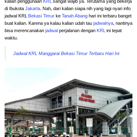
kalian penggunaan
KRL
sangat wajib ya. Terutama yang bekerja
di Ibukota
Jakarta
. Nah, dari kalian siapa nih yang lagi nyari info
jadwal KRL
Bekasi Timur
ke
Tanah
Abang
hari ini terbaru banget
buat kalian. Karena ya kalau kalian udah tau
jadwalnya
, nantinya
bisa merencanakan
jadwal
perjalanan dengan
KRL
ini tepat
waktu.
Jadwal KRL Manggarai Bekasi Timur Terbaru Hari Ini