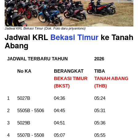
Jadwal KRL Bekasi Timur (Dok. Foto daru priyantono)
Jadwal KRL
Bekasi Timur
ke Tanah
Abang
JADWAL TERBARU TAHUN
2026
No KA
BERANGKAT
TIBA
BEKASI TIMUR
TANAH ABANG
(BKST)
(THB)
1
5027B
04:36
05:24
2
5505B - 5506
04:45
05:31
3
5029B
04:51
05:36
4
5507B - 5508
05:07
05:55