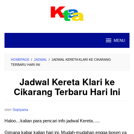
Loncat
ke
konten
MENU
HOMEPAGE
/
JADWAL
/
JADWAL KERETA KLARI KE CIKARANG
TERBARU HARI INI
Jadwal Kereta Klari ke
Cikarang Terbaru Hari Ini
oleh
Sopiyana
Haloo…kalian para pencari info jadwal Kereta…..
Gimana kabar kalian hari ini. Mudah-mudahan engga bosen ya