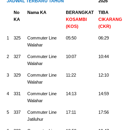
JADWAL TERBARU TAHUN
2026
No
Nama KA
BERANGKAT
TIBA
KA
KOSAMBI
CIKARANG
(KOS)
(CKR)
1
325
Commuter Line
05:50
06:29
Walahar
2
327
Commuter Line
10:07
10:44
Walahar
3
329
Commuter Line
11:22
12:10
Walahar
4
331
Commuter Line
14:13
14:59
Walahar
5
337
Commuter Line
17:11
17:56
Jatiluhur