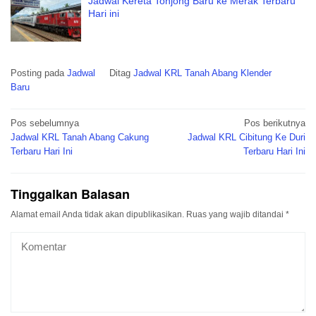
Jadwal Kereta Tonjong Baru ke Merak Terbaru
Hari ini
Posting pada
Jadwal
Ditag
Jadwal KRL Tanah Abang Klender
Baru
Navigasi
Pos sebelumnya
Pos berikutnya
pos
Jadwal KRL Tanah Abang Cakung
Jadwal KRL Cibitung Ke Duri
Terbaru Hari Ini
Terbaru Hari Ini
Tinggalkan Balasan
Alamat email Anda tidak akan dipublikasikan.
Ruas yang wajib ditandai
*