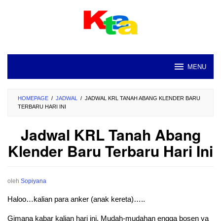
Loncat
ke
konten
MENU
HOMEPAGE
/
JADWAL
/
JADWAL KRL TANAH ABANG KLENDER BARU
TERBARU HARI INI
Jadwal KRL Tanah Abang
Klender Baru Terbaru Hari Ini
oleh
Sopiyana
Haloo…kalian para anker (anak kereta)…..
Gimana kabar kalian hari ini. Mudah-mudahan engga bosen ya