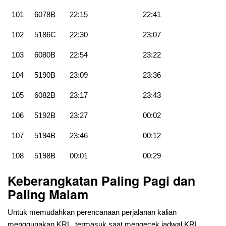
101
6078B
22:15
22:41
102
5186C
22:30
23:07
103
6080B
22:54
23:22
104
5190B
23:09
23:36
105
6082B
23:17
23:43
106
5192B
23:27
00:02
107
5194B
23:46
00:12
108
5198B
00:01
00:29
Keberangkatan Paling Pagi dan
Paling Malam
Untuk memudahkan perencanaan perjalanan kalian
menggunakan KRL, termasuk saat mengecek jadwal KRL