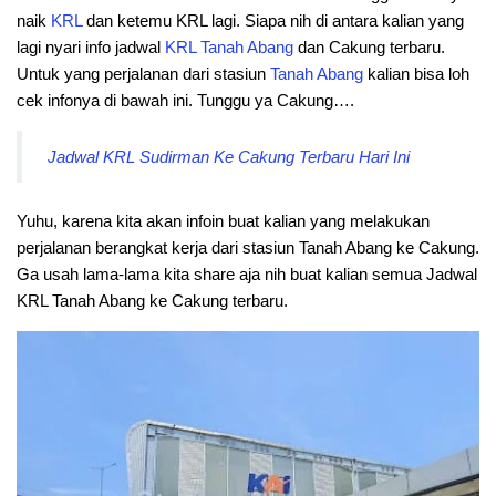
naik
KRL
dan ketemu KRL lagi. Siapa nih di antara kalian yang
lagi nyari info jadwal
KRL
Tanah
Abang
dan Cakung terbaru.
Untuk yang perjalanan dari stasiun
Tanah
Abang
kalian bisa loh
cek infonya di bawah ini. Tunggu ya Cakung….
Jadwal KRL Sudirman Ke Cakung Terbaru Hari Ini
Yuhu, karena kita akan infoin buat kalian yang melakukan
perjalanan berangkat kerja dari stasiun Tanah Abang ke Cakung.
Ga usah lama-lama kita share aja nih buat kalian semua Jadwal
KRL Tanah Abang ke Cakung terbaru.