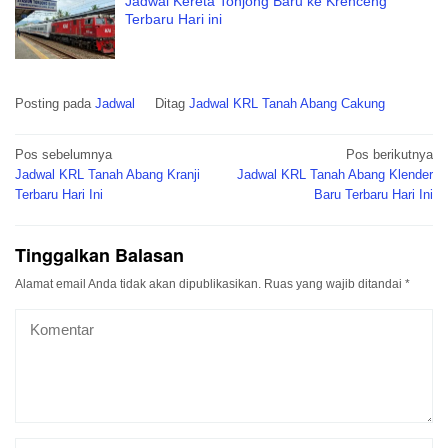
Jadwal Kereta Tonjong Baru ke Krenceng
Terbaru Hari ini
Posting pada
Jadwal
Ditag
Jadwal KRL Tanah Abang Cakung
Navigasi
Pos sebelumnya
Pos berikutnya
pos
Jadwal KRL Tanah Abang Kranji
Jadwal KRL Tanah Abang Klender
Terbaru Hari Ini
Baru Terbaru Hari Ini
Tinggalkan Balasan
Alamat email Anda tidak akan dipublikasikan.
Ruas yang wajib ditandai
*