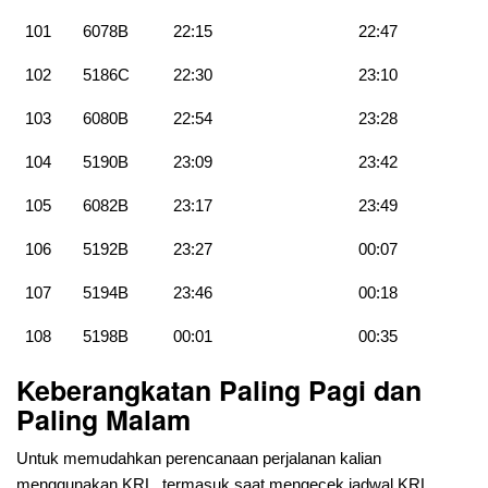
101
6078B
22:15
22:47
102
5186C
22:30
23:10
103
6080B
22:54
23:28
104
5190B
23:09
23:42
105
6082B
23:17
23:49
106
5192B
23:27
00:07
107
5194B
23:46
00:18
108
5198B
00:01
00:35
Keberangkatan Paling Pagi dan
Paling Malam
Untuk memudahkan perencanaan perjalanan kalian
menggunakan KRL, termasuk saat mengecek jadwal KRL