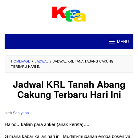
Loncat
ke
konten
MENU
HOMEPAGE
/
JADWAL
/
JADWAL KRL TANAH ABANG CAKUNG
TERBARU HARI INI
Jadwal KRL Tanah Abang
Cakung Terbaru Hari Ini
oleh
Sopiyana
Haloo…kalian para anker (anak kereta)…..
Gimana kabar kalian hari ini. Mudah-mudahan engga bosen ya