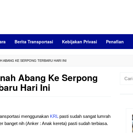
ara
Berita Transportasi
Kebijakan Privasi
Penafian
H ABANG KE SERPONG TERBARU HARI INI
anah Abang Ke Serpong
Cari
untuk:
baru Hari Ini
transportasi menggunakan
KRL
pasti sudah sangat lumrah
r banget nih (Anker : Anak kereta) pasti sudah terbiasa.