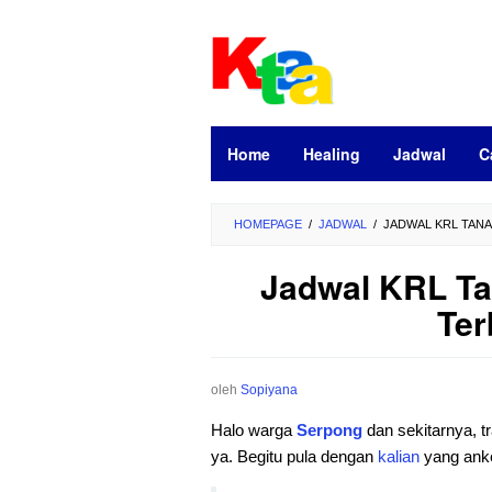
Loncat
ke
konten
Home
Healing
Jadwal
C
HOMEPAGE
/
JADWAL
/
JADWAL KRL TANA
Jadwal KRL T
Ter
oleh
Sopiyana
Halo warga
Serpong
dan sekitarnya, 
ya. Begitu pula dengan
kalian
yang anke