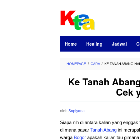
Loncat
ke
konten
Home
Healing
Jadwal
C
HOMEPAGE
/
CARA
/
KE TANAH ABANG NA
Ke Tanah Abang
Cek y
oleh
Sopiyana
Siapa nih di antara kalian yang enggak
di mana pasar
Tanah
Abang
ini merupak
warga
Bogor
apakah kalian tau gimana