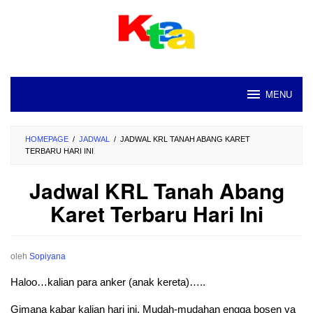
Loncat
ke
konten
MENU
HOMEPAGE
/
JADWAL
/
JADWAL KRL TANAH ABANG KARET
TERBARU HARI INI
Jadwal KRL Tanah Abang
Karet Terbaru Hari Ini
oleh
Sopiyana
Haloo…kalian para anker (anak kereta)…..
Gimana kabar kalian hari ini. Mudah-mudahan engga bosen ya