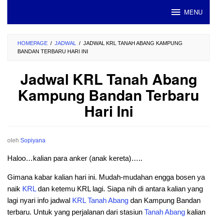
Loncat
MENU
ke
konten
HOMEPAGE
/
JADWAL
/
JADWAL KRL TANAH ABANG KAMPUNG
BANDAN TERBARU HARI INI
Jadwal KRL Tanah Abang
Kampung Bandan Terbaru
Hari Ini
oleh
Sopiyana
Haloo…kalian para anker (anak kereta)…..
Gimana kabar kalian hari ini. Mudah-mudahan engga bosen ya
naik
KRL
dan ketemu KRL lagi. Siapa nih di antara kalian yang
lagi nyari info jadwal
KRL
Tanah
Abang
dan Kampung Bandan
terbaru. Untuk yang perjalanan dari stasiun
Tanah
Abang
kalian