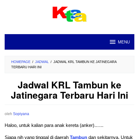
Loncat
ke
konten
MENU
HOMEPAGE
/
JADWAL
/
JADWAL KRL TAMBUN KE JATINEGARA
TERBARU HARI INI
Jadwal KRL Tambun ke
Jatinegara Terbaru Hari Ini
oleh
Sopiyana
Haloo, untuk kalian para anak kereta (anker)……
Siapa nih yang tinggal di daerah
Tambun
dan sekitarnya. Untuk