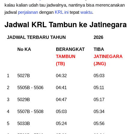
kalau kalian udah tau jadwalnya, nantinya bisa merencanakan
jadwal
perjalanan
dengan
KRL
ini
tepat
waktu
.
Jadwal KRL Tambun ke Jatinegara
JADWAL TERBARU TAHUN
2026
No KA
BERANGKAT
TIBA
TAMBUN
JATINEGARA
(TB)
(JNG)
1
5027B
04:32
05:03
2
5505B - 5506
04:41
05:11
3
5029B
04:47
05:17
4
5507B - 5508
05:03
05:34
5
5033B
05:24
05:56