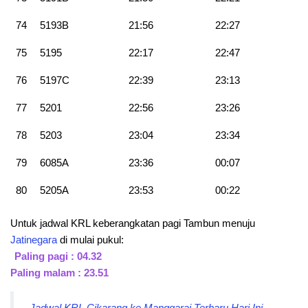
74
5193B
21:56
22:27
75
5195
22:17
22:47
76
5197C
22:39
23:13
77
5201
22:56
23:26
78
5203
23:04
23:34
79
6085A
23:36
00:07
80
5205A
23:53
00:22
Untuk jadwal KRL keberangkatan pagi Tambun menuju
Jatinegara
di mulai pukul:
Paling pagi : 04.32
Paling malam : 23.51
Jadwal KRL Cikarang ke Manggarai Terbaru Hari Ini