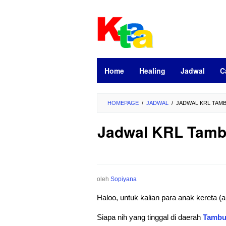
Loncat
ke
konten
Home
Healing
Jadwal
C
HOMEPAGE
/
JADWAL
/
JADWAL KRL TAMB
Jadwal KRL Tambu
oleh
Sopiyana
Haloo, untuk kalian para anak kereta
Siapa nih yang tinggal di daerah
Tamb