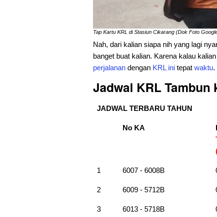
Tap Kartu KRL di Stasiun Cikarang (Dok Foto Goo
Nah, dari kalian siapa nih yang lagi nya
banget buat kalian. Karena kalau kalia
perjalanan
dengan
KRL
ini
tepat
waktu
.
Jadwal KRL Tambun k
JADWAL TERBARU TAHUN
No KA
1
6007 - 6008B
2
6009 - 5712B
3
6013 - 5718B