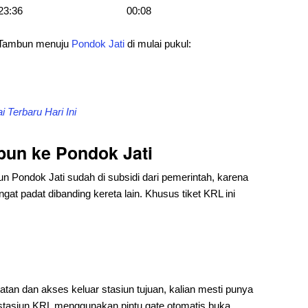
23:36
00:08
i Tambun menuju
Pondok Jati
di mulai pukul:
 Terbaru Hari Ini
bun ke Pondok Jati
un Pondok Jati sudah di subsidi dari pemerintah, karena
gat padat dibanding kereta lain. Khusus tiket KRL ini
an dan akses keluar stasiun tujuan, kalian mesti punya
stasiun KRL menggunakan pintu gate otomatis buka