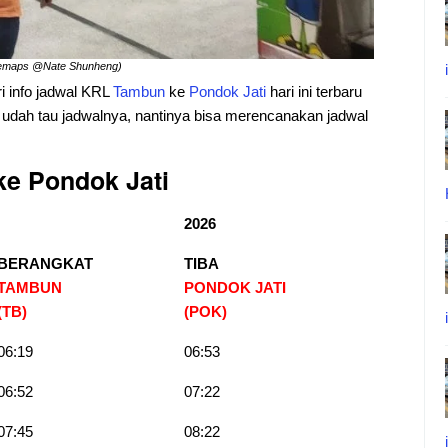
glemaps @Nate Shunheng)
ri info jadwal KRL
Tambun
ke
Pondok
Jati
hari ini terbaru
n udah tau jadwalnya, nantinya bisa merencanakan jadwal
e Pondok Jati
2026
BERANGKAT
TIBA
TAMBUN
PONDOK JATI
(TB)
(POK)
06:19
06:53
06:52
07:22
07:45
08:22