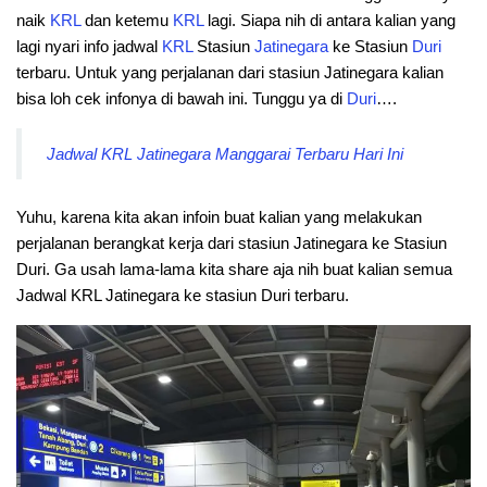
naik
KRL
dan ketemu
KRL
lagi. Siapa nih di antara kalian yang
lagi nyari info jadwal
KRL
Stasiun
Jatinegara
ke Stasiun
Duri
terbaru. Untuk yang perjalanan dari stasiun Jatinegara kalian
bisa loh cek infonya di bawah ini. Tunggu ya di
Duri
….
Jadwal KRL Jatinegara Manggarai Terbaru Hari Ini
Yuhu, karena kita akan infoin buat kalian yang melakukan
perjalanan berangkat kerja dari stasiun Jatinegara ke Stasiun
Duri. Ga usah lama-lama kita share aja nih buat kalian semua
Jadwal KRL Jatinegara ke stasiun Duri terbaru.