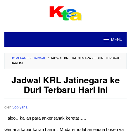
Loncat
ke
konten
MENU
HOMEPAGE
/
JADWAL
/
JADWAL KRL JATINEGARA KE DURI TERBARU
HARI INI
Jadwal KRL Jatinegara ke
Duri Terbaru Hari Ini
oleh
Sopiyana
Haloo…kalian para anker (anak kereta)…..
Gimana kabar kalian hari ini. Mudah-mudahan engga bosen ya