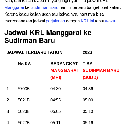
Nah, dari kalian siapa nih yang lagi nyari info jadwal KRL
Manggarai
ke
Sudirman
Baru
hari ini terbaru banget buat kalian.
Karena kalau kalian udah tau jadwalnya, nantinya bisa
merencanakan jadwal
perjalanan
dengan
KRL
ini
tepat
waktu
.
Jadwal KRL Manggarai ke
Sudirman Baru
JADWAL TERBARU TAHUN
2026
No KA
BERANGKAT
TIBA
MANGGARAI
SUDIRMAN BARU
(MRI)
(SUDB
)
1
5703B
04:30
04:36
2
5021B
04:55
05:00
3
5023B
05:05
05:10
4
5027B
05:11
05:16