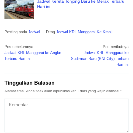
Jadwal Kereta Tonjong Baru ke Merak Terbaru
Hari ini
Posting pada
Jadwal
Ditag
Jadwal KRL Manggarai Ke Kranji
Navigasi
Pos sebelumnya
Pos berikutnya
pos
Jadwal KRL Manggarai ke Angke
Jadwal KRL Manggarai ke
Terbaru Hari Ini
Sudirman Baru (BNI City) Terbaru
Hari Ini
Tinggalkan Balasan
Alamat email Anda tidak akan dipublikasikan.
Ruas yang wajib ditandai
*