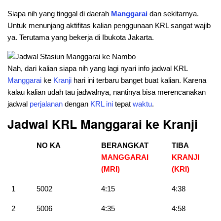
Siapa nih yang tinggal di daerah
Manggarai
dan sekitarnya.
Untuk menunjang aktifitas kalian penggunaan KRL sangat wajib
ya. Terutama yang bekerja di Ibukota Jakarta.
Nah, dari kalian siapa nih yang lagi nyari info jadwal KRL
Manggarai
ke
Kranji
hari ini terbaru banget buat kalian. Karena
kalau kalian udah tau jadwalnya, nantinya bisa merencanakan
jadwal
perjalanan
dengan
KRL
ini
tepat
waktu
.
Jadwal KRL Manggarai ke Kranji
NO KA
BERANGKAT
TIBA
MANGGARAI
KRANJI
(MRI)
(KRI
)
1
5002
4:15
4:38
2
5006
4:35
4:58