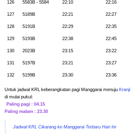
126
5583B - 5584
22:10
22:16
127
5189B
22:21
22:27
128
5191B
22:29
22:35
129
5193B
22:38
22:45
130
2023B
23:15
23:22
131
5197B
23:21
23:27
132
5199B
23:30
23:36
Untuk jadwal KRL keberangkatan pagi Manggarai menuju
Kranji
di mulai pukul:
Paling pagi : 04.15
Paling malam : 23.30
Jadwal KRL Cikarang ke Manggarai Terbaru Hari Ini