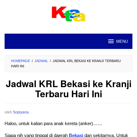
Loncat
ke
konten
MENU
HOMEPAGE
/
JADWAL
/
JADWAL KRL BEKASI KE KRANJI TERBARU
HARI INI
Jadwal KRL Bekasi ke Kranji
Terbaru Hari Ini
oleh
Sopiyana
Haloo, untuk kalian para anak kereta (anker)……
Siapa nih yang tinggal di daerah
Bekasi
dan sekitarnya. Untuk