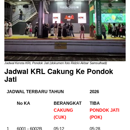
Jadwal Kereta KRL Pondok Jati (dokumen foto Ridzki Akbar Samsulhadi)
Jadwal KRL Cakung Ke Pondok
Jati
JADWAL TERBARU TAHUN
2026
No KA
BERANGKAT
TIBA
CAKUNG
PONDOK JATI
(CUK)
(POK)
1
6001 - 6002B
05:12
05:28