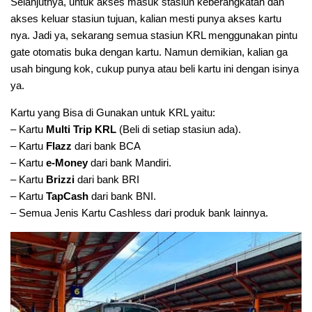
Selanjutnya, untuk akses masuk stasiun keberangkatan dan
akses keluar stasiun tujuan, kalian mesti punya akses kartu
nya. Jadi ya, sekarang semua stasiun KRL menggunakan pintu
gate otomatis buka dengan kartu. Namun demikian, kalian ga
usah bingung kok, cukup punya atau beli kartu ini dengan isinya
ya.
Kartu yang Bisa di Gunakan untuk KRL yaitu:
– Kartu
Multi Trip KRL
(Beli di setiap stasiun ada).
– Kartu
Flazz
dari bank BCA
– Kartu
e-Money
dari bank Mandiri.
– Kartu
Brizzi
dari bank BRI
– Kartu
TapCash
dari bank BNI.
– Semua Jenis Kartu Cashless dari produk bank lainnya.