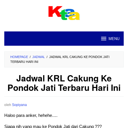
Loncat
ke
konten
MENU
HOMEPAGE
/
JADWAL
/
JADWAL KRL CAKUNG KE PONDOK JATI
TERBARU HARI INI
Jadwal KRL Cakung Ke
Pondok Jati Terbaru Hari Ini
oleh
Sopiyana
Haloo para anker, hehehe….
Siapa nih yang mau ke Pondok Jati dari Cakung ???