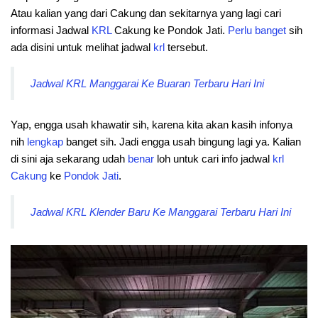
Atau kalian yang dari Cakung dan sekitarnya yang lagi cari
informasi Jadwal
KRL
Cakung ke Pondok Jati.
Perlu
banget
sih
ada disini untuk melihat jadwal
krl
tersebut.
Jadwal KRL Manggarai Ke Buaran Terbaru Hari Ini
Yap, engga usah khawatir sih, karena kita akan kasih infonya
nih
lengkap
banget sih. Jadi engga usah bingung lagi ya. Kalian
di sini aja sekarang udah
benar
loh untuk cari info jadwal
krl
Cakung
ke
Pondok Jati
.
Jadwal KRL Klender Baru Ke Manggarai Terbaru Hari Ini