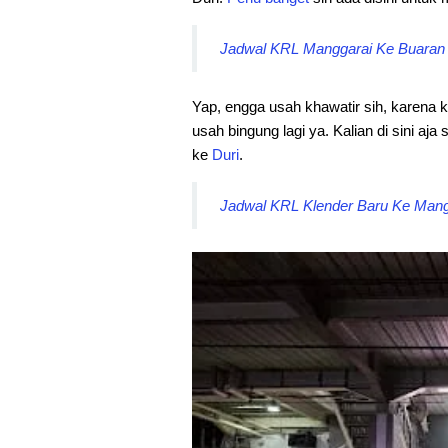
Jadwal KRL Manggarai Ke Buaran T
Yap, engga usah khawatir sih, karena k
usah bingung lagi ya. Kalian di sini aj
ke
Duri
.
Jadwal KRL Klender Baru Ke Mangg