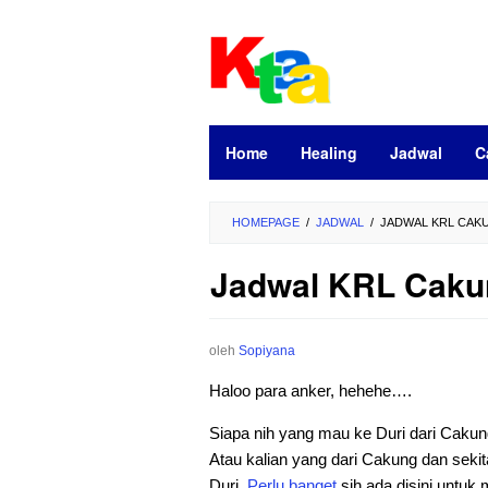
Loncat
ke
konten
Home
Healing
Jadwal
C
HOMEPAGE
/
JADWAL
/
JADWAL KRL CAKU
Jadwal KRL Cakung
oleh
Sopiyana
Haloo para anker, hehehe….
Siapa nih yang mau ke Duri dari Caku
Atau kalian yang dari Cakung dan sekit
Duri.
Perlu
banget
sih ada disini untuk 