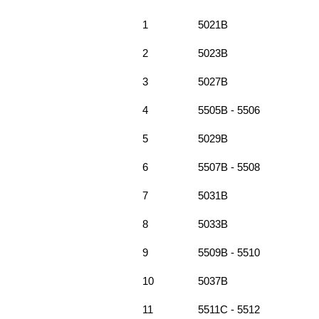
1
5021B
2
5023B
3
5027B
4
5505B - 5506
5
5029B
6
5507B - 5508
7
5031B
8
5033B
9
5509B - 5510
10
5037B
11
5511C - 5512