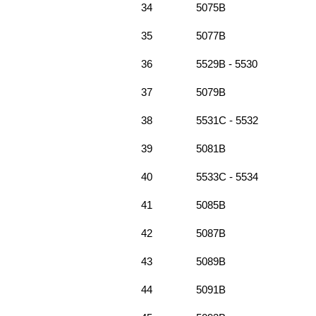
34
5075B
35
5077B
36
5529B - 5530
37
5079B
38
5531C - 5532
39
5081B
40
5533C - 5534
41
5085B
42
5087B
43
5089B
44
5091B