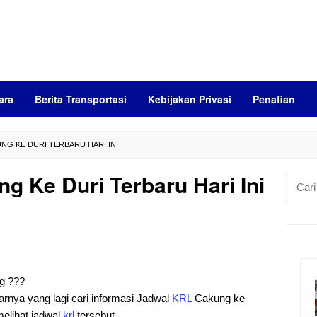
ara
Berita Transportasi
Kebijakan Privasi
Penafian
NG KE DURI TERBARU HARI INI
 Ke Duri Terbaru Hari Ini
Cari
untuk:
ng ???
arnya yang lagi cari informasi Jadwal
KRL
Cakung ke
melihat jadwal
krl
tersebut.