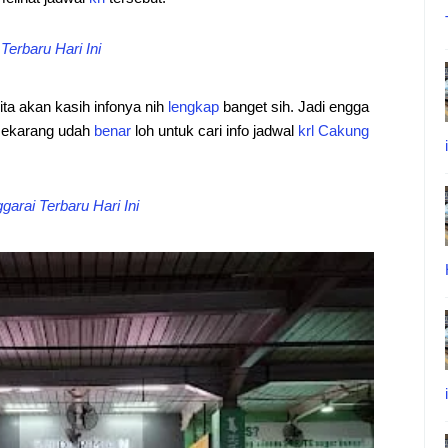
erbaru Hari Ini
ita akan kasih infonya nih
lengkap
banget sih. Jadi engga
a sekarang udah
benar
loh untuk cari info jadwal
krl
Cakung
arai Terbaru Hari Ini