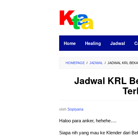
Loncat
ke
konten
Home
Healing
Jadwal
C
HOMEPAGE
/
JADWAL
/
JADWAL KRL BEKA
Jadwal KRL Be
Ter
oleh
Sopiyana
Haloo para anker, hehehe….
Siapa nih yang mau ke Klender dari Bek