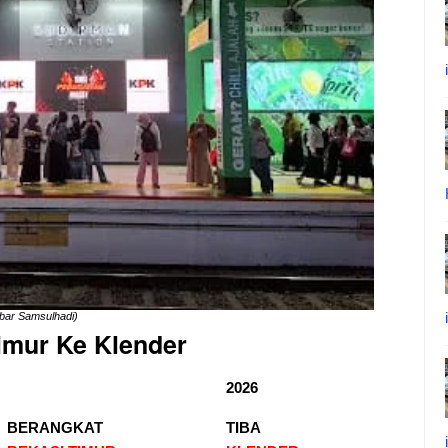
bar Samsulhadi)
imur Ke Klender
2026
BERANGKAT
TIBA