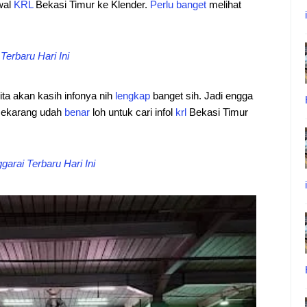
dwal
KRL
Bekasi Timur ke Klender.
Perlu
banget
melihat
erbaru Hari Ini
ita akan kasih infonya nih
lengkap
banget sih. Jadi engga
a sekarang udah
benar
loh untuk cari infol
krl
Bekasi Timur
arai Terbaru Hari Ini