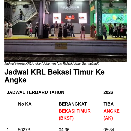
Jadwal Kereta KRLAngke (dokumen foto Ridzki Akbar Samsulhadi)
Jadwal KRL Bekasi Timur Ke
Angke
JADWAL TERBARU TAHUN
2026
No KA
BERANGKAT
TIBA
BEKASI TIMUR
ANGKE
(BKST)
(AK)
1
5027B
04:36
05:34