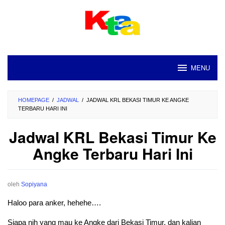
Loncat
ke
konten
MENU
HOMEPAGE
/
JADWAL
/
JADWAL KRL BEKASI TIMUR KE ANGKE
TERBARU HARI INI
Jadwal KRL Bekasi Timur Ke
Angke Terbaru Hari Ini
oleh
Sopiyana
Haloo para anker, hehehe….
Siapa nih yang mau ke Angke dari Bekasi Timur, dan kalian