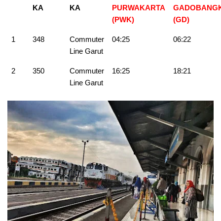
KA
KA
PURWAKARTA
GADOBANG
(PWK)
(GD)
1
348
Commuter
04:25
06:22
Line Garut
2
350
Commuter
16:25
18:21
Line Garut