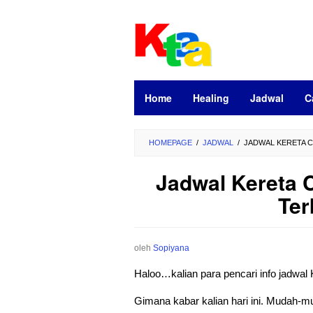
Loncat
ke
konten
Home
Healing
Jadwal
C
HOMEPAGE
/
JADWAL
/
JADWAL KERETA C
Jadwal Kereta 
Ter
oleh
Sopiyana
Haloo…kalian para pencari info jadwal
Gimana kabar kalian hari ini. Mudah-