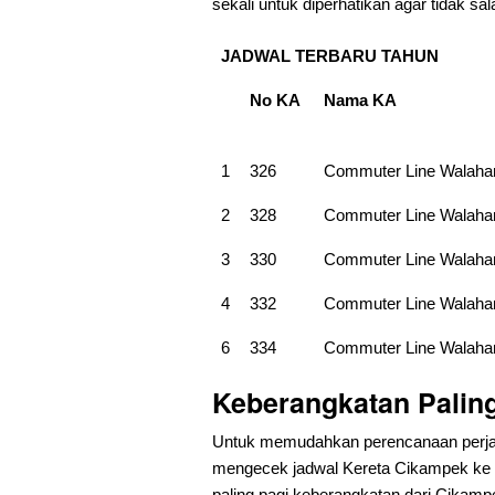
sekali untuk diperhatikan agar tidak sala
JADWAL TERBARU TAHUN
No KA
Nama KA
1
326
Commuter Line Walaha
2
328
Commuter Line Walaha
3
330
Commuter Line Walaha
4
332
Commuter Line Walaha
6
334
Commuter Line Walaha
Keberangkatan Paling
Untuk memudahkan perencanaan perjal
mengecek jadwal Kereta Cikampek ke Pu
paling pagi keberangkatan dari
Cikampe