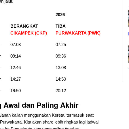
h jalur.
2026
BERANGKAT
TIBA
CIKAMPEK (CKP)
PURWAKARTA (PWK)
r
07:03
07:25
r
09:14
09:36
r
12:46
13:08
r
14:27
14:50
r
19:50
20:12
 Awal dan Paling Akhir
anan kalian menggunakan Kereta, termasuk saat
rwakarta. Kita akan share lebih ringkas lagi jadwal
k ke Purwakarta juga yang paling Awal ya.