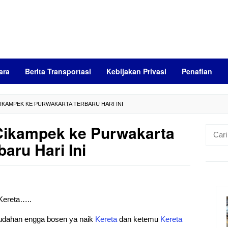
ara
Berita Transportasi
Kebijakan Privasi
Penafian
IKAMPEK KE PURWAKARTA TERBARU HARI INI
Cikampek ke Purwakarta
Cari
untuk:
baru Hari Ini
 Kereta…..
mudahan engga bosen ya naik
Kereta
dan ketemu
Kereta