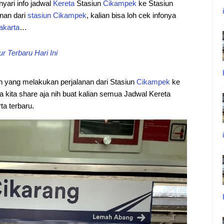
 nyari info jadwal
Kereta
Stasiun
Cikampek
ke Stasiun
anan dari
stasiun
Cikampek
, kalian bisa loh cek infonya
akarta
…
r Terbaru Hari Ini
ian yang melakukan perjalanan dari Stasiun
Cikampek
ke
kita share aja nih buat kalian semua Jadwal Kereta
a terbaru.