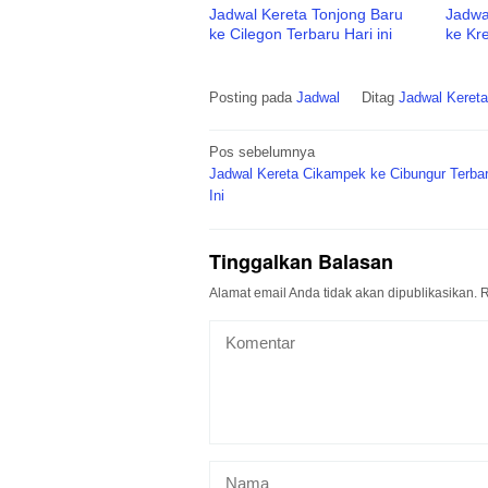
Jadwal Kereta Tonjong Baru
Jadwa
ke Cilegon Terbaru Hari ini
ke Kre
Posting pada
Jadwal
Ditag
Jadwal Keret
Navigasi
Pos sebelumnya
pos
Jadwal Kereta Cikampek ke Cibungur Terbar
Ini
Tinggalkan Balasan
Alamat email Anda tidak akan dipublikasikan.
R