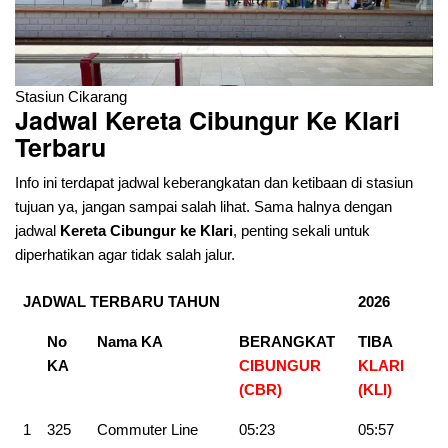
Stasiun Cikarang
Jadwal Kereta Cibungur Ke Klari
Terbaru
Info ini terdapat jadwal keberangkatan dan ketibaan di stasiun
tujuan ya, jangan sampai salah lihat. Sama halnya dengan
jadwal
Kereta Cibungur
ke Klari
, penting sekali untuk
diperhatikan agar tidak salah jalur.
JADWAL TERBARU TAHUN
2026
No
Nama KA
BERANGKAT
TIBA
KA
CIBUNGUR
KLARI
(CBR)
(KLI)
1
325
Commuter Line
05:23
05:57