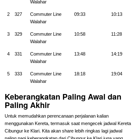
Walahar
2
327
Commuter Line
09:33
10:13
Walahar
3
329
Commuter Line
10:58
11:28
Walahar
4
331
Commuter Line
13:48
14:19
Walahar
5
333
Commuter Line
18:18
19:04
Walahar
Keberangkatan Paling Awal dan
Paling Akhir
Untuk memudahkan perencanaan perjalanan kalian
menggunakan Kereta, termasuk saat mengecek jadwal Kereta
Cibungur ke Klari. Kita akan share lebih ringkas lagi jadwal
paling pagi keberangkatan dari
Cibungur ke Klari juga yang