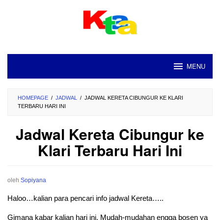
Loncat
ke
konten
MENU
HOMEPAGE
/
JADWAL
/
JADWAL KERETA CIBUNGUR KE KLARI
TERBARU HARI INI
Jadwal Kereta Cibungur ke
Klari Terbaru Hari Ini
oleh
Sopiyana
Haloo…kalian para pencari info jadwal Kereta…..
Gimana kabar kalian hari ini. Mudah-mudahan engga bosen ya