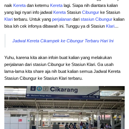
naik
Kereta
dan ketemu
Kereta
lagi. Siapa nih diantara kalian
yang lagi nyari info jadwal
Kereta
Stasiun
Cibungur
ke Stasiun
Klari
terbaru. Untuk yang
perjalanan
dari
stasiun
Cibungur
kalian
bisa loh cek infonya dibawah ini. Tunggu ya di Stasiun
Klari
…
Jadwal Kereta Cikampek ke Cibungur Terbaru Hari Ini
Yuhu, karena kita akan infoin buat kalian yang melakukan
perjalanan dari stasiun Cibungur ke Stasiun Klari. Ga usah
lama-lama kita share aja nih buat kalian semua Jadwal Kereta
Stasiun Cibungur ke Stasiun Klari terbaru.