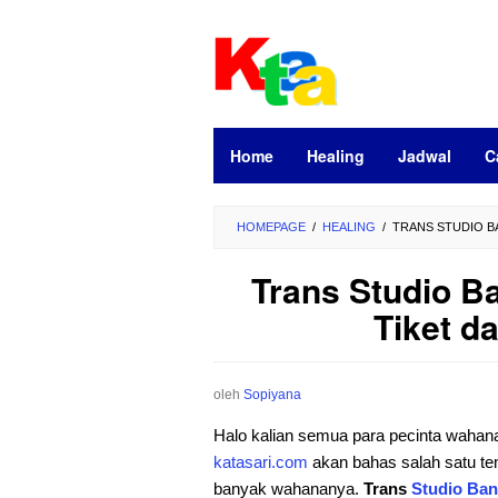
Loncat
ke
konten
Home
Healing
Jadwal
C
HOMEPAGE
/
HEALING
/
TRANS STUDIO BA
Trans Studio B
Tiket d
oleh
Sopiyana
Halo kalian semua para pecinta wahana
katasari.com
akan bahas salah satu te
banyak wahananya.
Trans
Studio
Ban