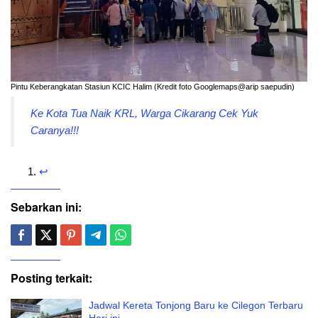
Pintu Keberangkatan Stasiun KCIC Halim (Kredit foto Googlemaps@arip saepudin)
Ke Kota Tua Naik KRL, Warga Cikarang Cek Yuk
Caranya!!!
↩︎
Sebarkan ini:
Posting terkait:
Jadwal Kereta Tonjong Baru ke Cilegon Terbaru
Hari ini