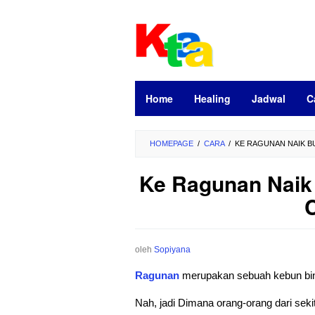
Loncat
ke
konten
Home
Healing
Jadwal
C
HOMEPAGE
/
CARA
/
KE RAGUNAN NAIK BU
Ke Ragunan Naik
C
oleh
Sopiyana
Ragunan
merupakan sebuah kebun bina
Nah, jadi Dimana orang-orang dari seki