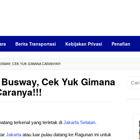
ara
Berita Transportasi
Kebijakan Privasi
Penafian
SWAY, CEK YUK GIMANA CARANYA!!!
 Busway, Cek Yuk Gimana
Cari
untuk:
aranya!!!
tang terkenal yang terletak di
Jakarta Selatan.
tar
Jakarta
atau luar pulau datang ke Ragunan ini untuk