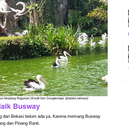
bun binatang Ragunan (Kredit foto Googlemaps @abdul rahman)
Naik Busway
g dari Bekasi belum ada ya. Karena memang Busway
bang dan Pinang Ranti.