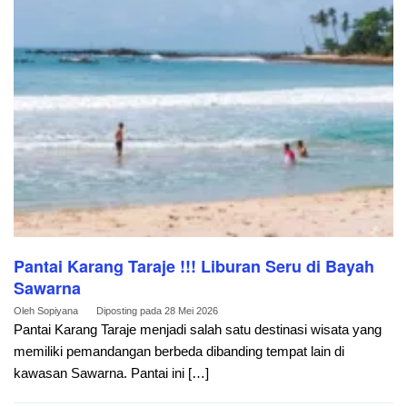
Pantai Karang Taraje !!! Liburan Seru di Bayah
Sawarna
Oleh
Sopiyana
Diposting pada
28 Mei 2026
Pantai Karang Taraje menjadi salah satu destinasi wisata yang
memiliki pemandangan berbeda dibanding tempat lain di
kawasan Sawarna. Pantai ini […]