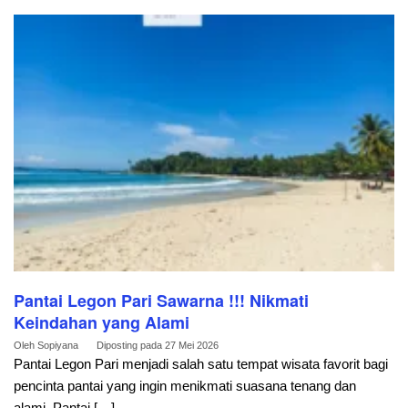
Pantai Legon Pari Sawarna !!! Nikmati
Keindahan yang Alami
Oleh
Sopiyana
Diposting pada
27 Mei 2026
Pantai Legon Pari menjadi salah satu tempat wisata favorit bagi
pencinta pantai yang ingin menikmati suasana tenang dan
alami. Pantai […]