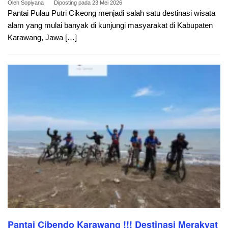
Oleh
Sopiyana
Diposting pada
23 Mei 2026
Pantai Pulau Putri Cikeong menjadi salah satu destinasi wisata
alam yang mulai banyak di kunjungi masyarakat di Kabupaten
Karawang, Jawa […]
Pantai Cibendo Karawang !!! Destinasi Merakyat