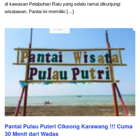
di kawasan Pelabuhan Ratu yang selalu ramai dikunjungi
wisatawan. Pantai ini memiliki […]
Pantai Pulau Puteri Cikeong Karawang !!! Cuma
30 Menit dari Wadas