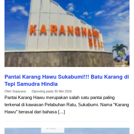
Pantai Karang Hawu Sukabumi!!! Batu Karang di
Tepi Samudra Hindia
Oleh
Sopiyana
Diposting pada
30 Mei 2026
Pantai Karang Hawu merupakan salah satu pantai paling
terkenal di kawasan Pelabuhan Ratu, Sukabumi. Nama “Karang
Hawu” berasal dari bahasa […]