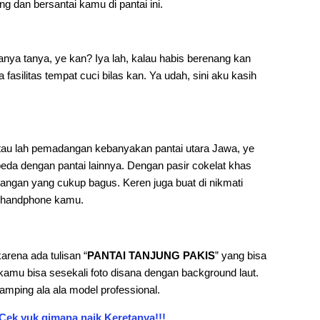
g dan bersantai kamu di pantai ini.
anya tanya, ye kan? Iya lah, kalau habis berenang kan
 fasilitas tempat cuci bilas kan. Ya udah, sini aku kasih
tau lah pemadangan kebanyakan pantai utara Jawa, ye
 beda dengan pantai lainnya. Dengan pasir cokelat khas
ndangan yang cukup bagus. Keren juga buat di nikmati
r handphone kamu.
arena ada tulisan “
PANTAI TANJUNG PAKIS
” yang bisa
h kamu bisa sesekali foto disana dengan background laut.
amping ala ala model professional.
Cek yuk gimana naik Keretanya!!!