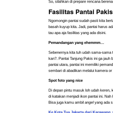
So, silahkan di prepare rencana berenan
Fasilitas Pantai Pakis
Ngomongin pantai sudah pasti kita bert
basah kuyup kita. Jadi, pantai harus ada
tau apa aja fasilitas yang ada disini.
Pemandangan yang ehemmm…
Sebenernya kita tuh udah sama-sama 
kan?. Pantai Tanjung Pakis ini ga jauh
pantai utara, pantai ini memiliki pema
sembari di abadikan melalui kamera o
Spot foto yang nice
Di depan pintu masuk loh udah keren, k
di katakan menjadi ikon pantai ini. Na
Bisa juga kamu ambil
angel
yang ada s
Ke Kota Tua Jakarta dari Karawang, 