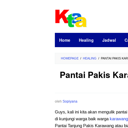
Loncat
ke
konten
Home
Healing
Jadwal
C
HOMEPAGE
/
HEALING
/
PANTAI PAKIS KA
Pantai Pakis Ka
oleh
Sopiyana
Guys, kali ini kita akan mengulik panta
di kunjungi warga baik warga
karawang
Pantai Tanjung Pakis Karawang atau bi