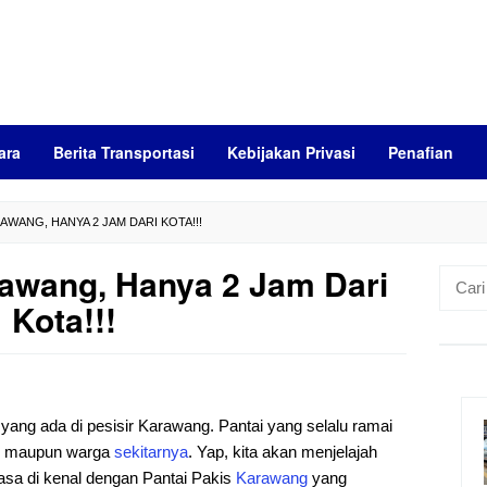
ara
Berita Transportasi
Kebijakan Privasi
Penafian
RAWANG, HANYA 2 JAM DARI KOTA!!!
rawang, Hanya 2 Jam Dari
Cari
untuk:
Kota!!!
i yang ada di pesisir Karawang. Pantai yang selalu ramai
maupun warga
sekitarnya
. Yap, kita akan menjelajah
asa di kenal dengan Pantai Pakis
Karawang
yang