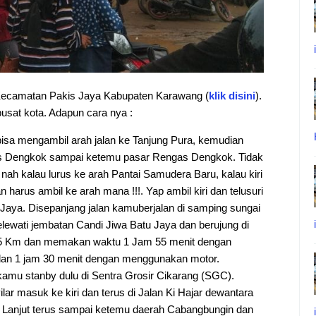
, Kecamatan Pakis Jaya Kabupaten Karawang (
klik disini
).
pusat kota. Adapun cara nya :
bisa mengambil arah jalan ke Tanjung Pura, kemudian
as Dengkok sampai ketemu pasar Rengas Dengkok. Tidak
 nah kalau lurus ke arah Pantai Samudera Baru, kalau kiri
harus ambil ke arah mana !!!. Yap ambil kiri dan telusuri
Jaya. Disepanjang jalan kamuberjalan di samping sungai
melewati jembatan Candi Jiwa Batu Jaya dan berujung di
 65 Km dan memakan waktu 1 Jam 55 menit dengan
an 1 jam 30 menit dengan menggunakan motor.
 kamu stanby dulu di Sentra Grosir Cikarang (SGC).
lar masuk ke kiri dan terus di Jalan Ki Hajar dewantara
 Lanjut terus sampai ketemu daerah Cabangbungin dan