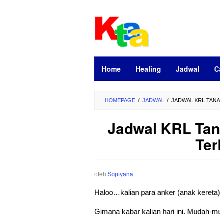
Loncat
ke
konten
Home
Healing
Jadwal
C
HOMEPAGE
/
JADWAL
/
JADWAL KRL TANA
Jadwal KRL Ta
Ter
oleh
Sopiyana
Haloo…kalian para anker (anak kereta
Gimana kabar kalian hari ini. Mudah-