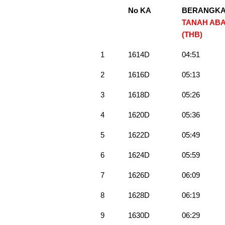
No KA
BERANGKA
TANAH AB
(THB)
1
1614D
04:51
2
1616D
05:13
3
1618D
05:26
4
1620D
05:36
5
1622D
05:49
6
1624D
05:59
7
1626D
06:09
8
1628D
06:19
9
1630D
06:29