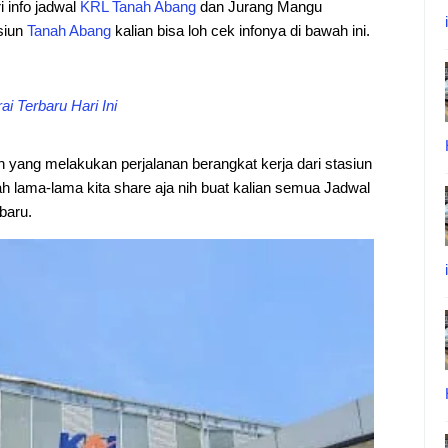
i info jadwal
KRL
Tanah
Abang
dan Jurang Mangu
asiun
Tanah
Abang
kalian bisa loh cek infonya di bawah ini.
 Terbaru Hari Ini
an yang melakukan perjalanan berangkat kerja dari stasiun
 lama-lama kita share aja nih buat kalian semua Jadwal
baru.