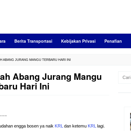
ara
Berita Transportasi
Kebijakan Privasi
Penafian
H ABANG JURANG MANGU TERBARU HARI INI
nah Abang Jurang Mangu
Cari
untuk:
baru Hari Ini
)…..
mudahan engga bosen ya naik
KRL
dan ketemu
KRL
lagi.