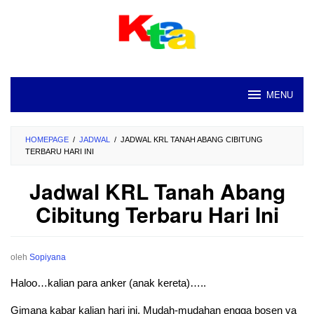
Loncat
ke
konten
MENU
HOMEPAGE
/
JADWAL
/
JADWAL KRL TANAH ABANG CIBITUNG
TERBARU HARI INI
Jadwal KRL Tanah Abang
Cibitung Terbaru Hari Ini
oleh
Sopiyana
Haloo…kalian para anker (anak kereta)…..
Gimana kabar kalian hari ini. Mudah-mudahan engga bosen ya