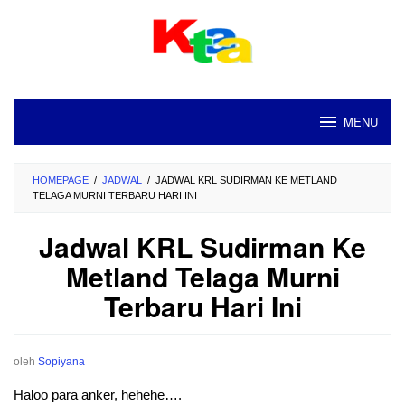
Loncat
ke
konten
MENU
HOMEPAGE
/
JADWAL
/
JADWAL KRL SUDIRMAN KE METLAND
TELAGA MURNI TERBARU HARI INI
Jadwal KRL Sudirman Ke
Metland Telaga Murni
Terbaru Hari Ini
oleh
Sopiyana
Haloo para anker, hehehe….