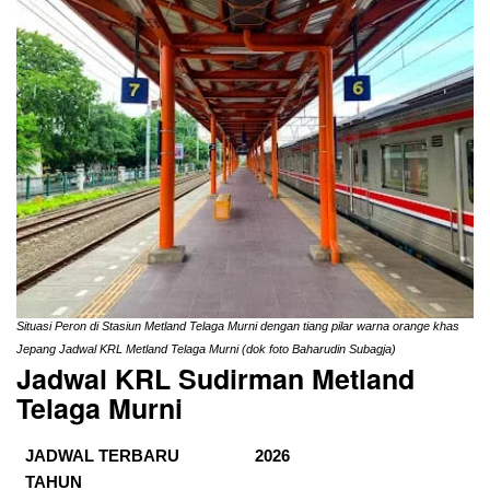
Situasi Peron di Stasiun Metland Telaga Murni dengan tiang pilar warna orange khas
Jepang Jadwal KRL Metland Telaga Murni (dok foto Baharudin Subagja)
Jadwal KRL Sudirman Metland
Telaga Murni
JADWAL TERBARU
2026
TAHUN