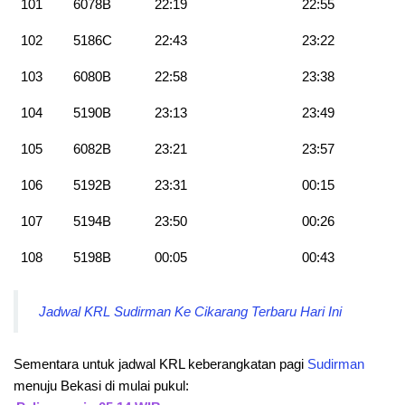
101
6078B
22:19
22:55
102
5186C
22:43
23:22
103
6080B
22:58
23:38
104
5190B
23:13
23:49
105
6082B
23:21
23:57
106
5192B
23:31
00:15
107
5194B
23:50
00:26
108
5198B
00:05
00:43
Jadwal KRL Sudirman Ke Cikarang Terbaru Hari Ini
Sementara untuk jadwal KRL keberangkatan pagi
Sudirman
menuju Bekasi di mulai pukul: