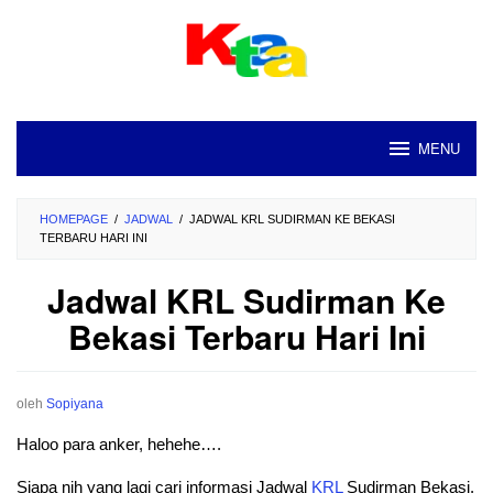
Loncat
ke
konten
MENU
HOMEPAGE
/
JADWAL
/
JADWAL KRL SUDIRMAN KE BEKASI
TERBARU HARI INI
Jadwal KRL Sudirman Ke
Bekasi Terbaru Hari Ini
oleh
Sopiyana
Haloo para anker, hehehe….
Siapa nih yang lagi cari informasi Jadwal
KRL
Sudirman Bekasi.