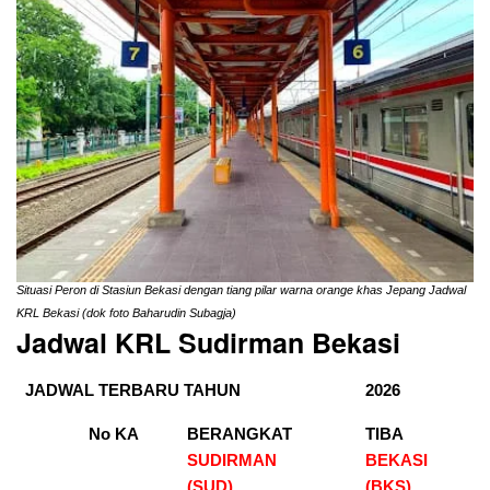
Situasi Peron di Stasiun Bekasi dengan tiang pilar warna orange khas Jepang Jadwal
KRL Bekasi (dok foto Baharudin Subagja)
Jadwal KRL Sudirman Bekasi
JADWAL TERBARU TAHUN
2026
No KA
BERANGKAT
TIBA
SUDIRMAN
BEKASI
(SUD)
(BKS
)