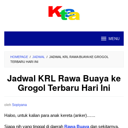
Loncat
ke
konten
MENU
HOMEPAGE
/
JADWAL
/
JADWAL KRL RAWA BUAYA KE GROGOL
TERBARU HARI INI
Jadwal KRL Rawa Buaya ke
Grogol Terbaru Hari Ini
oleh
Sopiyana
Haloo, untuk kalian para anak kereta (anker)……
Siapa nih yang tinggal di daerah
Rawa
Buaya
dan sekitarnya.