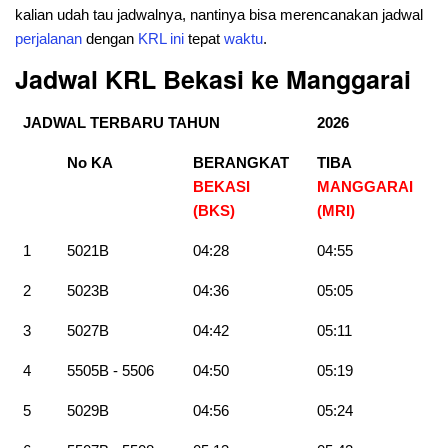
kalian udah tau jadwalnya, nantinya bisa merencanakan jadwal
perjalanan
dengan
KRL
ini
tepat
waktu
.
Jadwal KRL Bekasi ke Manggarai
JADWAL TERBARU TAHUN
2026
No KA
BERANGKAT
TIBA
BEKASI
MANGGARAI
(BKS)
(MRI)
1
5021B
04:28
04:55
2
5023B
04:36
05:05
3
5027B
04:42
05:11
4
5505B - 5506
04:50
05:19
5
5029B
04:56
05:24