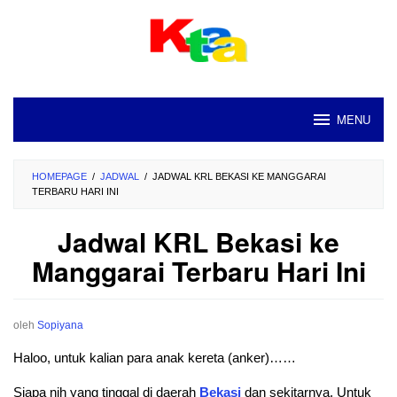
Loncat
ke
konten
MENU
HOMEPAGE
/
JADWAL
/
JADWAL KRL BEKASI KE MANGGARAI
TERBARU HARI INI
Jadwal KRL Bekasi ke
Manggarai Terbaru Hari Ini
oleh
Sopiyana
Haloo, untuk kalian para anak kereta (anker)……
Siapa nih yang tinggal di daerah
Bekasi
dan sekitarnya. Untuk