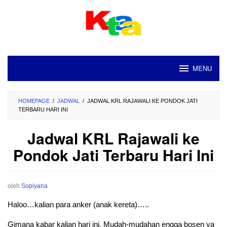
Loncat
ke
konten
MENU
HOMEPAGE
/
JADWAL
/
JADWAL KRL RAJAWALI KE PONDOK JATI
TERBARU HARI INI
Jadwal KRL Rajawali ke
Pondok Jati Terbaru Hari Ini
oleh
Sopiyana
Haloo…kalian para anker (anak kereta)…..
Gimana kabar kalian hari ini. Mudah-mudahan engga bosen ya