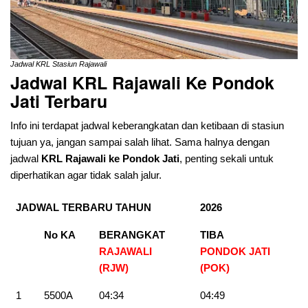
Jadwal KRL Stasiun Rajawali
Jadwal KRL Rajawali Ke Pondok
Jati
Terbaru
Info ini terdapat jadwal keberangkatan dan ketibaan di stasiun
tujuan ya, jangan sampai salah lihat. Sama halnya dengan
jadwal
KRL Rajawali ke Pondok Jati
, penting sekali untuk
diperhatikan agar tidak salah jalur.
JADWAL TERBARU TAHUN
2026
No KA
BERANGKAT
TIBA
RAJAWALI
PONDOK JATI
(RJW)
(POK
)
1
5500A
04:34
04:49