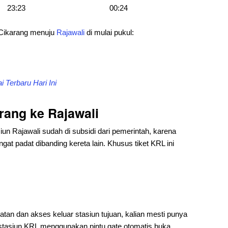
23:23
00:24
 Cikarang menuju
Rajawali
di mulai pukul:
 Terbaru Hari Ini
rang ke Rajawali
iun Rajawali sudah di subsidi dari pemerintah, karena
gat padat dibanding kereta lain. Khusus tiket KRL ini
an dan akses keluar stasiun tujuan, kalian mesti punya
stasiun KRL menggunakan pintu gate otomatis buka