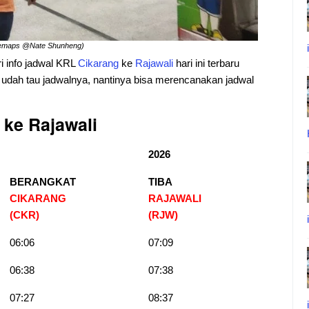
glemaps @Nate Shunheng)
ri info jadwal KRL
Cikarang
ke
Rajawali
hari ini terbaru
n udah tau jadwalnya, nantinya bisa merencanakan jadwal
 ke Rajawali
2026
BERANGKAT
TIBA
CIKARANG
RAJAWALI
(CKR)
(RJW)
06:06
07:09
06:38
07:38
07:27
08:37