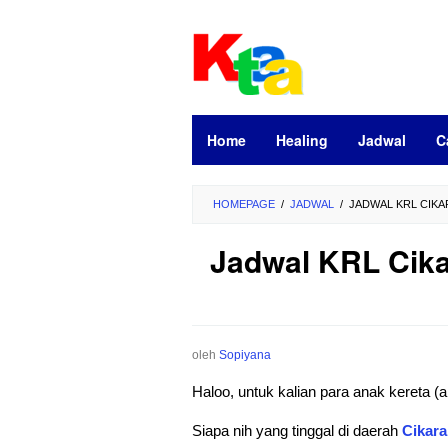
Loncat
ke
konten
Home
Healing
Jadwal
C
HOMEPAGE
/
JADWAL
/
JADWAL KRL CIKA
Jadwal KRL Cika
oleh
Sopiyana
Haloo, untuk kalian para anak kereta
Siapa nih yang tinggal di daerah
Cikar