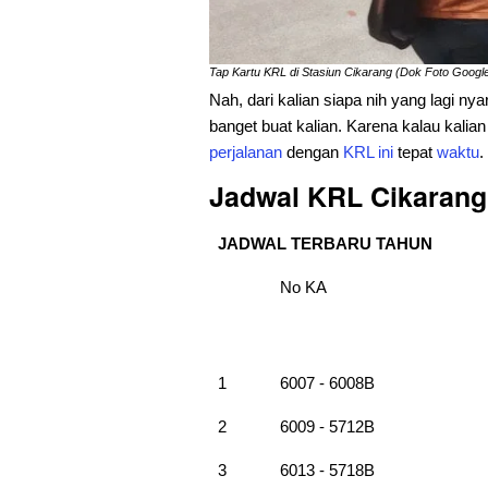
Tap Kartu KRL di Stasiun Cikarang (Dok Foto Goo
Nah, dari kalian siapa nih yang lagi nya
banget buat kalian. Karena kalau kalia
perjalanan
dengan
KRL
ini
tepat
waktu
.
Jadwal KRL Cikarang
JADWAL TERBARU TAHUN
No KA
1
6007 - 6008B
2
6009 - 5712B
3
6013 - 5718B