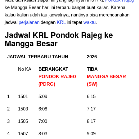
ke Mangga Besar hari ini terbaru banget buat kalian. Karena
kalau kalian udah tau jadwalnya, nantinya bisa merencanakan
jadwal
perjalanan
dengan
KRL
ini tepat
waktu
.
Jadwal KRL Pondok Rajeg ke
Mangga Besar
JADWAL TERBARU TAHUN
2026
No KA
BERANGKAT
TIBA
PONDOK RAJEG
MANGGA BESAR
(PDRG)
(SW)
1
1501
5:09
6:15
2
1503
6:08
7:17
3
1505
7:09
8:17
4
1507
8:03
9:09