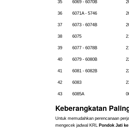
35
6069 - 6070B
2
36
6071A - 5746
2
37
6073 - 6074B
2
38
6075
2
39
6077 - 6078B
2
40
6079 - 6080B
2
41
6081 - 6082B
2
42
6083
2
43
6085A
0
Keberangkatan Palin
Untuk memudahkan perencanaan perja
mengecek jadwal KRL
Pondok Jati ke