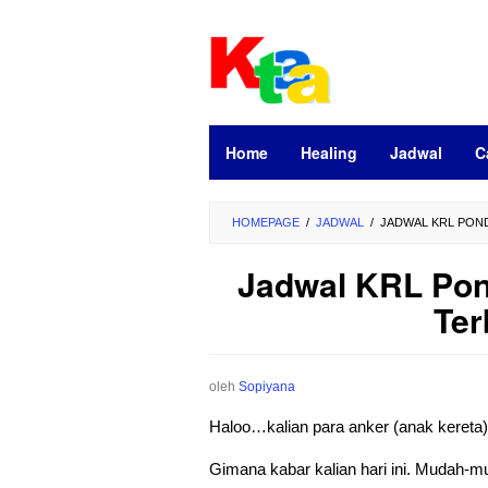
Loncat
ke
konten
Home
Healing
Jadwal
C
HOMEPAGE
/
JADWAL
/
JADWAL KRL POND
Jadwal KRL Pon
Ter
oleh
Sopiyana
Haloo…kalian para anker (anak kereta
Gimana kabar kalian hari ini. Mudah-