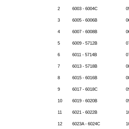
2
6003 - 6004C
0
3
6005 - 6006B
0
4
6007 - 6008B
0
5
6009 - 5712B
0
6
6011 - 5714B
0
7
6013 - 5718B
0
8
6015 - 6016B
0
9
6017 - 6018C
0
10
6019 - 6020B
0
11
6021 - 6022B
1
12
6023A - 6024C
1