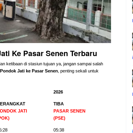
ati Ke Pasar Senen
Terbaru
dan ketibaan di stasiun tujuan ya, jangan sampai salah
Pondok Jati ke Pasar Senen
, penting sekali untuk
2026
ERANGKAT
TIBA
ONDOK JATI
PASAR SENEN
POK)
(PSE
)
5:28
05:38