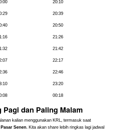
0:00
20:10
0:29
20:39
0:40
20:50
1:16
21:26
1:32
21:42
2:07
22:17
2:36
22:46
3:10
23:20
0:08
00:18
g Pagi dan Paling Malam
lanan kalian menggunakan KRL, termasuk saat
 Pasar Senen
. Kita akan share lebih ringkas lagi jadwal