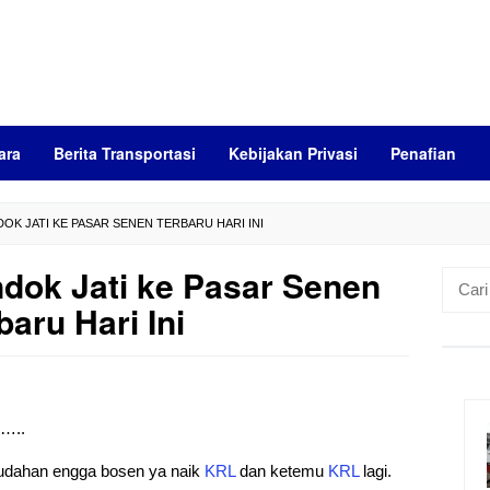
ara
Berita Transportasi
Kebijakan Privasi
Penafian
OK JATI KE PASAR SENEN TERBARU HARI INI
dok Jati ke Pasar Senen
Cari
untuk:
baru Hari Ini
)…..
mudahan engga bosen ya naik
KRL
dan ketemu
KRL
lagi.